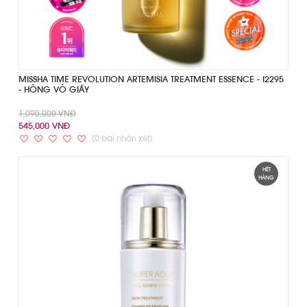
MISSHA TIME REVOLUTION ARTEMISIA TREATMENT ESSENCE - I2295
- HỎNG VỎ GIẤY
1,090,000 VNĐ
545,000 VNĐ
(0 bài nhận xét)
HẾT
HÀNG