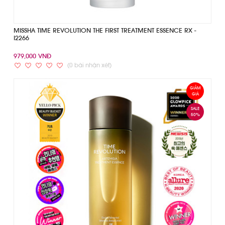
MISSHA TIME REVOLUTION THE FIRST TREATMENT ESSENCE RX -
I2266
979,000 VNĐ
(0 bài nhận xét)
GIẢM
GIÁ
SALE
50%