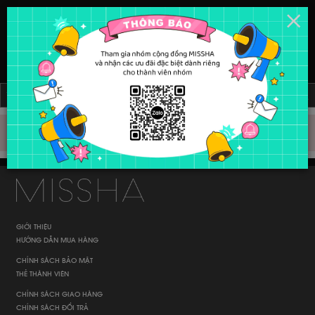
0938.855.369
0909.265.568
Sản phẩm không tồn tại
GIỚI THIỆU
HƯỚNG DẪN MUA HÀNG
CHÍNH SÁCH BẢO MẬT
THẺ THÀNH VIÊN
CHÍNH SÁCH GIAO HÀNG
CHÍNH SÁCH ĐỔI TRẢ