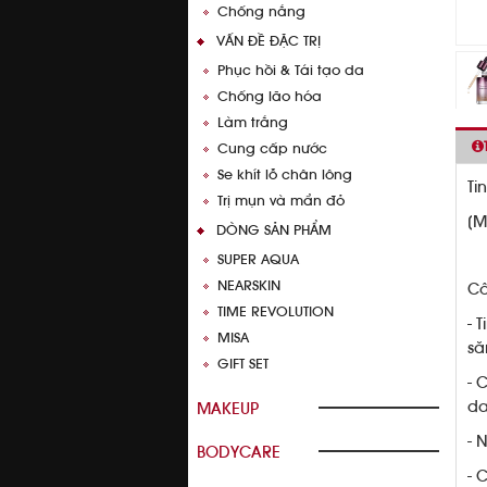
Chống nắng
VẤN ĐỀ ĐẶC TRỊ
Phục hồi & Tái tạo da
Chống lão hóa
Làm trắng
Cung cấp nước
Se khít lỗ chân lông
Ti
Trị mụn và mẩn đỏ
[M
DÒNG SẢN PHẨM
SUPER AQUA
NEARSKIN
Cô
TIME REVOLUTION
- 
MISA
să
GIFT SET
- 
da
MAKEUP
- 
BODYCARE
- 