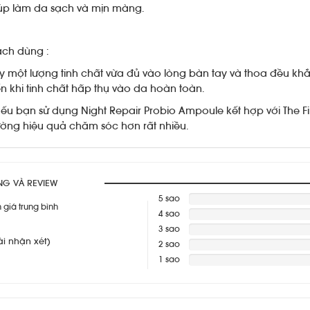
úp làm da sạch và mịn màng.
ch dùng :
y một lượng tinh chất vừa đủ vào lòng bàn tay và thoa đều kh
n khi tinh chất hấp thụ vào da hoàn toàn.
ếu bạn sử dụng Night Repair Probio Ampoule kết hợp với The Fir
ờng hiệu quả chăm sóc hơn rất nhiều.
NG VÀ REVIEW
5 sao
 giá trung bình
4 sao
Warning
:
Division
3 sao
Warning
:
ài nhận xét)
by
Division
2 sao
Warning
:
zero
by
Division
1 sao
Warning
:
in
zero
by
Division
Warning
:
/var/www/missha/clients/data/
in
zero
by
Division
on
/var/www/missha/clients/data/
in
zero
by
line