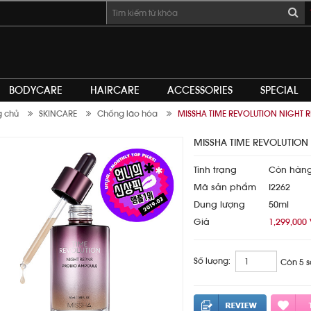
BODYCARE
HAIRCARE
ACCESSORIES
SPECIAL
g chủ
SKINCARE
Chống lão hóa
MISSHA TIME REVOLUTION NIGHT 
MISSHA TIME REVOLUTION
Tình trạng
Còn hàn
Mã sản phẩm
I2262
Dung lượng
50ml
Giá
1,299,000
Số lượng:
Còn 5 