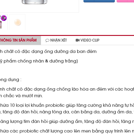
THÔNG TIN SẢN PHẨM
NHẬN XÉT
VIDEO CLIP
nh chất cô đặc dạng ống dưỡng da ban đêm
ỹ phẩm chống nhăn & dưỡng trắng]
ng dụng :
Tinh chất cô đặc dạng ống chống lão hóa an đêm với các hoạt c
n chắc và mướt mịn.
Chứa 10 loại lợi khuẩn probiotic giúp tăng cường khả năng tự hồ
, tăng độ đàn hồi, nâng tông da, cân bằng da, dưỡng ẩm da,
Năng lượng tím đàn hồi giúp dưỡng ẩm, tăng độ đàn hồi, tăng
Chứa các probiotic chất lượng cao lên men bẳng quy trình lên 