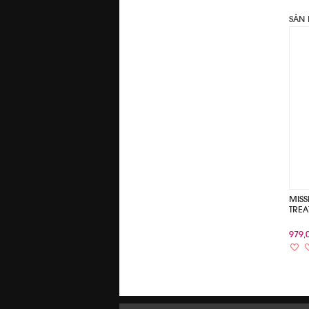
SẢN
MISS
TREA
979,