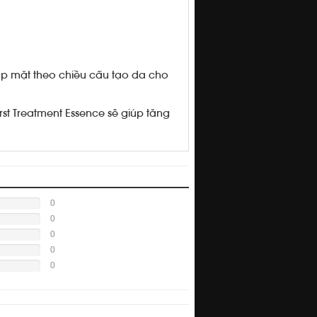
ắp mặt theo chiều cấu tạo da cho
st Treatment Essence sẽ giúp tăng
0
0
0
0
0
cache/compiled/ratingProduc_40e8705758e7a199ddaebb618abaf3b9.php
cache/compiled/ratingProduc_40e8705758e7a199ddaebb618abaf3b9.php