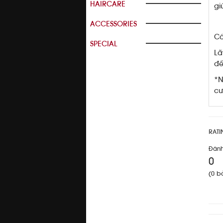
HAIRCARE
gi
ACCESSORIES
Cá
SPECIAL
Lấ
đế
*N
cư
RATI
Đánh
0
(0 b