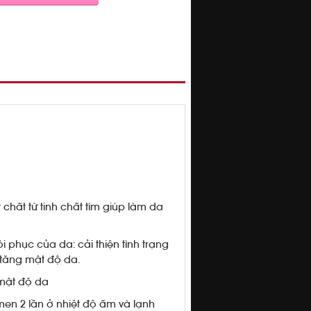
hất từ tinh chất tím giúp làm da
i phục của da: cải thiện tình trạng
 tăng mật độ da.
 mật độ da
men 2 lần ở nhiệt độ ấm và lạnh