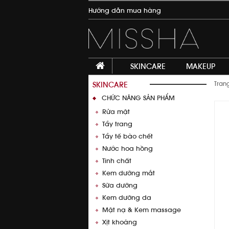
Hướng dẫn mua hàng
SKINCARE
MAKEUP
SKINCARE
Tran
CHỨC NĂNG SẢN PHẨM
Rửa mặt
Tẩy trang
Tẩy tế bào chết
Nước hoa hồng
Tinh chất
Kem dưỡng mắt
Sữa dưỡng
Thêm vào giỏ hàng
Kem dưỡng da
Mặt nạ & Kem massage
Xịt khoáng