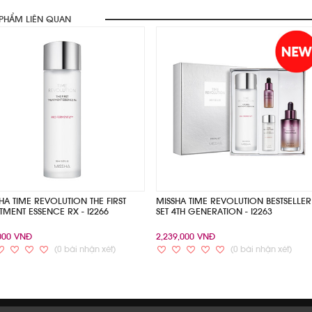
on
/var/www/missha/clients/data/
in
zero
24
line
on
/var/www/missha/clients/data/
 PHẨM LIÊN QUAN
in
NAN%
33
line
on
/var/www/missha/clients/data/
Complete
NAN%
42
line
on
Complete
NAN%
51
line
Complete
NAN%
60
Complete
NAN%
Complete
HA TIME REVOLUTION THE FIRST
MISSHA TIME REVOLUTION BESTSELLER
TMENT ESSENCE RX - I2266
SET 4TH GENERATION - I2263
000 VNĐ
2,239,000 VNĐ
(0 bài nhận xét)
(0 bài nhận xét)