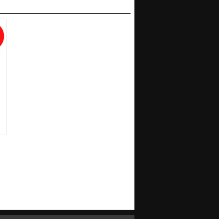
cache/compiled/ratingProduc_40e8705758e7a199ddaebb618abaf3b9.php
cache/compiled/ratingProduc_40e8705758e7a199ddaebb618abaf3b9.php
cache/compiled/ratingProduc_40e8705758e7a199ddaebb618abaf3b9.php