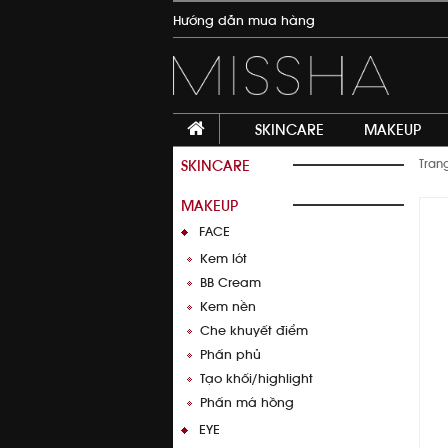
Hướng dẫn mua hàng
SKINCARE
MAKEUP
SKINCARE
Tran
MAKEUP
FACE
Kem lót
BB Cream
Kem nền
Che khuyết điểm
Phấn phủ
Thêm vào giỏ hàng
Tạo khối/highlight
Phấn má hồng
EYE