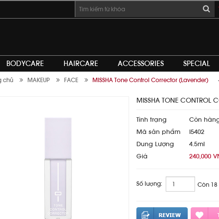
BODYCARE
HAIRCARE
ACCESSORIES
SPECIAL
g chủ
MAKEUP
FACE
MISSHA Tone Control Corrector (Lavender)
MISSHA TONE CONTROL C
Tình trạng
Còn hàn
Mã sản phẩm
I5402
Dung Lượng
4.5ml
Giá
240,000 
Số lượng:
Còn 18