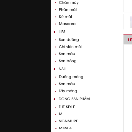
Chân mày
Phấn mắt
Kẻ mắt
Mascara
LIPS
Son dưỡng
Chì viền môi
Son màu
Son bóng
NAIL
Dưỡng móng
Sơn màu
Tẩy móng
DÒNG SẢN PHẨM
THE STYLE
M
SIGNATURE
MISSHA