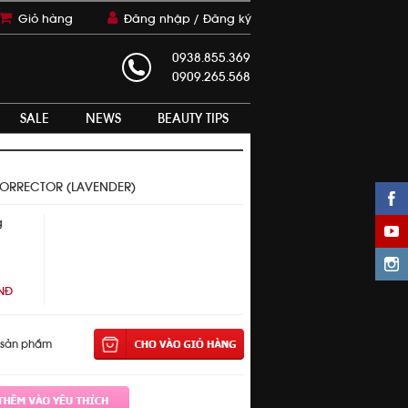
Giỏ hàng
Đăng nhập /
Đăng ký
0938.855.369
0909.265.568
SALE
NEWS
BEAUTY TIPS
ORRECTOR (LAVENDER)
g
VNĐ
 sản phẩm