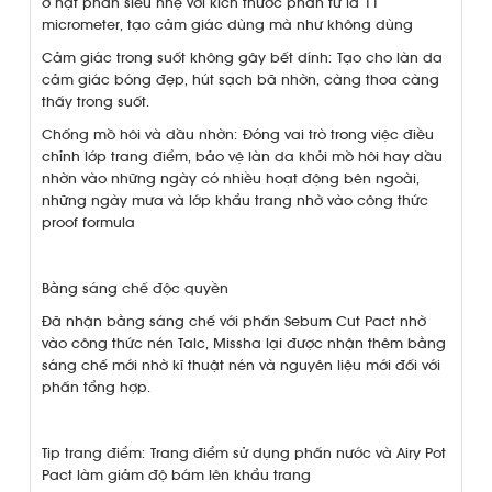
ở hạt phấn siêu nhẹ với kích thước phân tử là 11
micrometer, tạo cảm giác dùng mà như không dùng
Cảm giác trong suốt không gây bết dính: Tạo cho làn da
cảm giác bóng đẹp, hút sạch bã nhờn, càng thoa càng
thấy trong suốt.
Chống mồ hôi và dầu nhờn: Đóng vai trò trong việc điều
chỉnh lớp trang điểm, bảo vệ làn da khỏi mồ hôi hay dầu
nhờn vào những ngày có nhiều hoạt động bên ngoài,
những ngày mưa và lớp khẩu trang nhờ vào công thức
proof formula
Bằng sáng chế độc quyền
Đã nhận bằng sáng chế với phấn Sebum Cut Pact nhờ
vào công thức nén Talc, Missha lại được nhận thêm bằng
sáng chế mới nhờ kĩ thuật nén và nguyên liệu mới đối với
phấn tổng hợp.
Tip trang điểm: Trang điểm sử dụng phấn nước và Airy Pot
Pact làm giảm độ bám lên khẩu trang