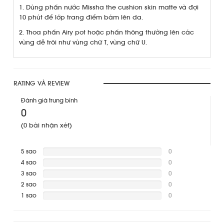
1. Dùng phấn nước Missha the cushion skin matte và đợi
10 phút để lớp trang điểm bám lên da.
2. Thoa phấn Airy pot hoặc phấn thông thường lên các
vùng dễ trôi như vùng chữ T, vùng chữ U.
RATING VÀ REVIEW
Đánh giá trung bình
0
(0 bài nhận xét)
5 sao
0
4 sao
Warning
:
0
Division
3 sao
Warning
:
0
by
Division
2 sao
Warning
:
0
zero
by
Division
1 sao
Warning
:
0
in
zero
by
Division
Warning
:
/var/www/missha/clients/data/cache/compiled/ratingProduc_40
in
zero
by
Division
on
/var/www/missha/clients/data/cache/compiled/ratingProduc_40
in