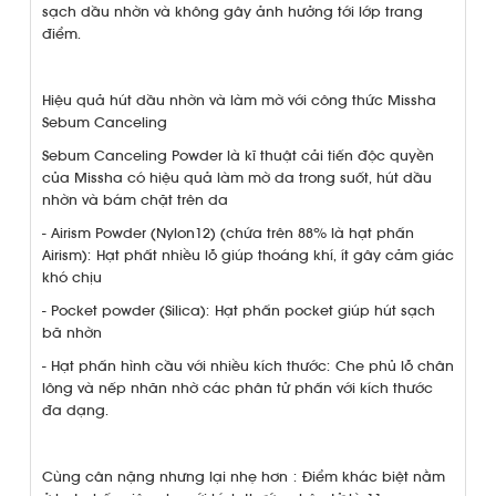
sạch dầu nhờn và không gây ảnh hưởng tới lớp trang
điểm.
Hiệu quả hút dầu nhờn và làm mờ với công thức Missha
Sebum Canceling
Sebum Canceling Powder là kĩ thuật cải tiến độc quyền
của Missha có hiệu quả làm mờ da trong suốt, hút dầu
nhờn và bám chặt trên da
- Airism Powder (Nylon12) (chứa trên 88% là hạt phấn
Airism): Hạt phất nhiều lỗ giúp thoáng khí, ít gây cảm giác
khó chịu
- Pocket powder (Silica): Hạt phấn pocket giúp hút sạch
bã nhờn
- Hạt phấn hình cầu với nhiều kích thước: Che phủ lỗ chân
lông và nếp nhăn nhờ các phân tử phấn với kích thước
đa dạng.
Cùng cân nặng nhưng lại nhẹ hơn : Điểm khác biệt nằm