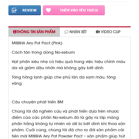
THÔNG TIN SẢN PHẨM
NHẬN XÉT
VIDEO CLIP
MISSHA Airy Pot Pact (Pink)
Cách tân trong dòng No-sebum
Hạt phấn siêu nhẹ có hiệu quả trong việc hiệu chỉnh màu
da và giảm dầu nhờn mà không gây bết dính.
Tông hồng lạnh giúp che phủ làn da sạm màu, tông
vàng.
Câu chuyện phát triển BM
Chúng tôi đã nghiên cứu và phát triển dựa trên nhược
điểm của các phấn No-sebum đó là gây ra lớp màng
phấn trắng không tự nhiên và dễ bị bết dính khi thoa sản
phẩm. Cuối cùng, chúng tôi đã cho ra đời sản phẩm cải
tiến mới MISSHA Airy Pot Powder Pact – sản phẩm giúp hút