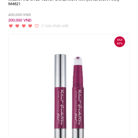
M4821
400,000 VNĐ
200,000 VNĐ
(1 bài nhận xét)
SALE
50%