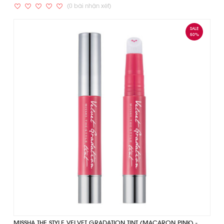
(0 bài nhận xét)
SALE
50%
MISSHA THE STYLE VELVET GRADATION TINT (MACARON PINK) -