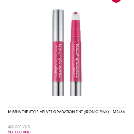
Complete
NAN%
51
line
Complete
NAN%
60
Complete
NAN%
Complete
MISSHA THE STYLE VELVET GRADATION TINT (IRONIC PINK) - M2464
400,000 VNĐ
200,000 VNĐ