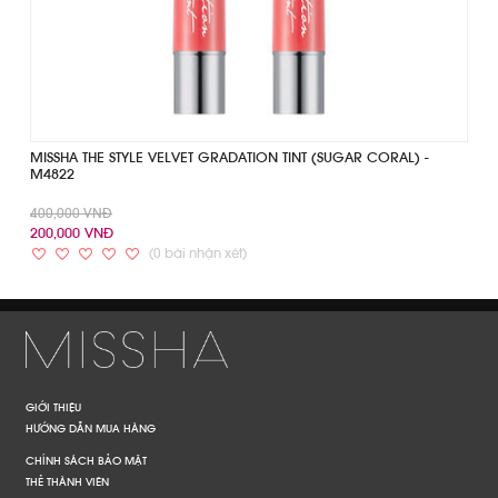
MISSHA THE STYLE VELVET GRADATION TINT (SUGAR CORAL) -
M4822
400,000 VNĐ
200,000 VNĐ
(0 bài nhận xét)
GIỚI THIỆU
HƯỚNG DẪN MUA HÀNG
CHÍNH SÁCH BẢO MẬT
THẺ THÀNH VIÊN