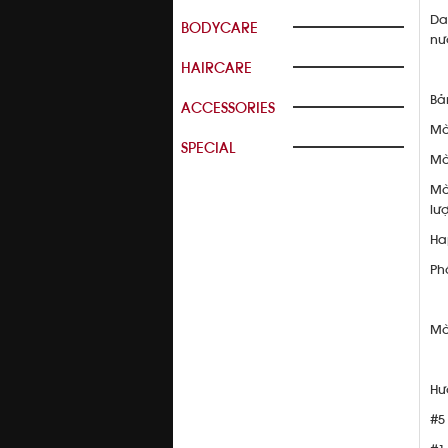
Da
BODYCARE
nư
HAIRCARE
Bả
ACCESSORIES
Mà
SPECIAL
Mà
Mà
lư
Ha
Ph
Mà
Hư
#5