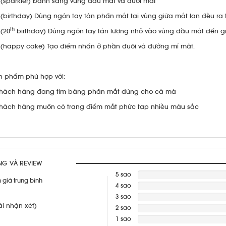
 (sparkler) Đánh sáng vùng đầu mắt và dưới mắt
 (birthday) Dùng ngón tay tán phấn mắt tại vùng giữa mắt lan đều ra
th
 (20
birthday) Dùng ngón tay tán lượng nhỏ vào vùng đầu mắt đến g
 (happy cake) Tạo điểm nhấn ở phần đuôi và đường mí mắt.
n phẩm phù hợp với:
Khách hàng đang tìm bảng phấn mắt dùng cho cả má
Khách hàng muốn có trang điểm mắt phức tạp nhiều màu sắc
NG VÀ REVIEW
5 sao
 giá trung bình
4 sao
Warning
:
Division
3 sao
Warning
:
ài nhận xét)
by
Division
2 sao
Warning
:
zero
by
Division
1 sao
Warning
:
in