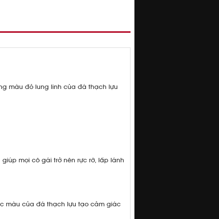
g màu đỏ lung linh của đá thạch lựu
giúp mọi cô gái trở nên rực rỡ, lấp lánh
 sắc màu của đá thạch lựu tạo cảm giác