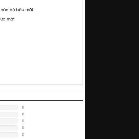
 toàn bộ bầu mắt
iữa mắt
0
0
0
0
0