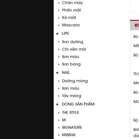
Chân mày
Phấn mắt
Kẻ mắt
Mascara
LIPS
Bộ
Son dưỡng
MI
Chì viền môi
Bộ
Son màu
Son bóng
NAIL
Th
Dưỡng móng
Mi
Sơn màu
Bộ
Tẩy móng
Mó
DÒNG SẢN PHẨM
THE STYLE
M
Bộ
SIGNATURE
Bi
MISSHA
đặ