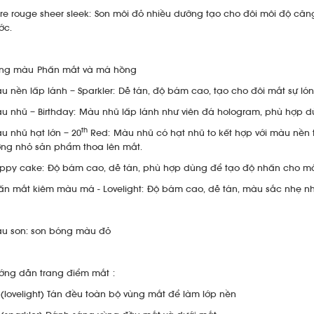
re rouge sheer sleek: Son môi đỏ nhiều dưỡng tạo cho đôi môi độ căn
ớc.
ng màu Phấn mắt và má hồng
u nền lấp lánh – Sparkler: Dễ tán, độ bám cao, tạo cho đôi mắt sự ló
u nhũ – Birthday: Màu nhũ lấp lánh như viên đá hologram, phù hợp 
th
u nhũ hạt lớn – 20
Red: Màu nhũ có hạt nhũ to kết hợp với màu nền t
ợng nhỏ sản phẩm thoa lên mắt.
ppy cake: Độ bám cao, dễ tán, phù hợp dùng để tạo độ nhấn cho m
ấn mắt kiêm màu má - Lovelight: Độ bám cao, dễ tán, màu sắc nhẹ n
u son: son bóng màu đỏ
ớng dẫn trang điểm mắt :
 (lovelight) Tán đều toàn bộ vùng mắt để làm lớp nền