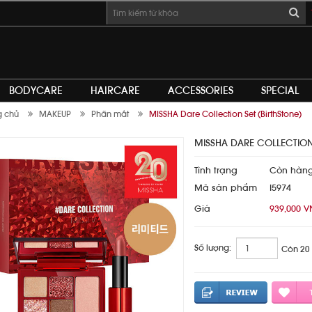
BODYCARE
HAIRCARE
ACCESSORIES
SPECIAL
g chủ
MAKEUP
Phấn mắt
MISSHA Dare Collection Set (BirthStone)
MISSHA DARE COLLECTION 
Tình trạng
Còn hàn
Mã sản phẩm
I5974
Giá
939,000 
Số lượng:
Còn 20