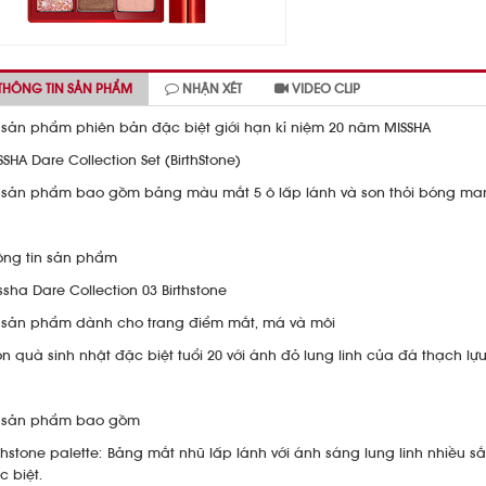
THÔNG TIN SẢN PHẨM
NHẬN XÉT
VIDEO CLIP
 sản phẩm phiên bản đặc biệt giới hạn kỉ niệm 20 năm MISSHA
SSHA Dare Collection Set (BirthStone)
 sản phẩm bao gồm bảng màu mắt 5 ô lấp lánh và son thỏi bóng man
ông tin sản phẩm
ssha Dare Collection 03 Birthstone
 sản phẩm dành cho trang điểm mắt, má và môi
n quà sinh nhật đặc biệt tuổi 20 với ánh đỏ lung linh của đá thạch lựu 
 sản phẩm bao gồm
rthstone palette: Bảng mắt nhũ lấp lánh với ánh sáng lung linh nhiều
c biệt.