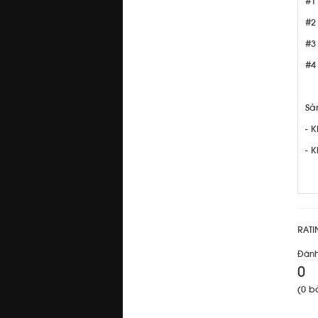
#1
#2
#3
#4
Sả
- 
- 
RATI
Đánh
0
(0 b