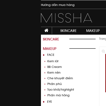
Hướng dẫn mua hàng
SKINCARE
MAKEUP
SKINCARE
Tran
MAKEUP
FACE
Kem lót
BB Cream
Kem nền
Che khuyết điểm
Thêm vào giỏ hàng
Phấn phủ
Tạo khối/highlight
Phấn má hồng
EYE