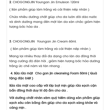
2
. CHOGONGJIN Youngan Jin Emulsion 120ml
( Sản phẩm giúp làm trắng và cải thiện nếp nhăn )
Chứa nhiều dưỡng chất giúp cho da luôn dồi dào nước
và dinh dưỡng mang đến một làn da săn chắc giảm hiện
tượng bốc hỏa da .
3
. CHOGONGJIN Youngan Jin Cream 60ml.
( Sản phẩm giúp làm trắng và cải thiện nếp nhăn )
Mang lại nhiều thay đổi đa dạng cho làn da đồng thời
tăng cường độ đàn hồi , giảm hiện tượng bốc hỏa dưỡng
trắng ức chế nám và tàn nhang .
4. Sửa rửa mặt Cho gon jin cleansing Foam 50ml ( Quà
tặng đặc biệt )
Sửa rửa mặt cao cấp với lớp bọt mịn giúp rửa sạch cặn
bẩn đồng thời duy trì độ ẩm cho da .
Với dưỡng chất nhân sâm quý hiếm dòng sản phẩm giúp
sạch sâu cân bằng ẩm giúp cho da sạch sáng khỏe và
căng mịn .