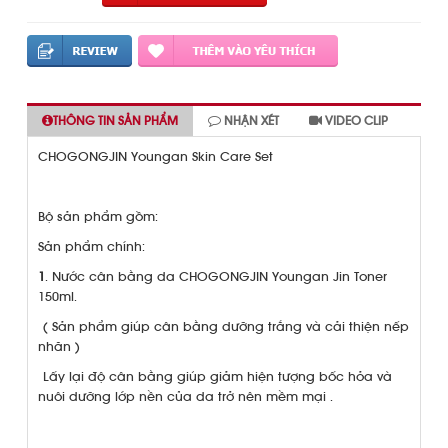
THÔNG TIN SẢN PHẨM
NHẬN XÉT
VIDEO CLIP
CHOGONGJIN Youngan Skin Care Set
Bộ sản phẩm gồm:
Sản phẩm chính:
1
. N­ước cân bằng da CHOGONGJIN Youngan Jin Toner
150ml.
( Sản phẩm giúp cân bằng dưỡng trắng và cải thiện nếp
nhăn )
Lấy lại độ cân bằng giúp giảm hiện tượng bốc hỏa và
nuôi dưỡng lớp nền của da trở nên mềm mại .