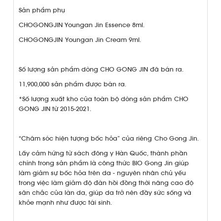
Sản phẩm phụ
CHOGONGJIN Youngan Jin Essence 8ml.
CHOGONGJIN Youngan Jin Cream 9ml.
Số lượng sản phẩm dòng CHO GONG JIN đã bán ra.
11,900,000 sản phẩm được bán ra.
*Số lượng xuất kho của toàn bộ dòng sản phẩm CHO
GONG JIN từ 2015-2021.
“Chăm sóc hiện tượng bốc hỏa” của riêng Cho Gong Jin.
Lấy cảm hứng từ sách đông y Hàn Quốc, thành phần
chính trong sản phẩm là công thức BIO Gong Jin giúp
làm giảm sự bốc hỏa trên da - nguyên nhân chủ yếu
trong việc làm giảm độ đàn hồi đồng thời nâng cao độ
săn chắc của làn da, giúp da trở nên đầy sức sống và
khỏe mạnh như được tái sinh.