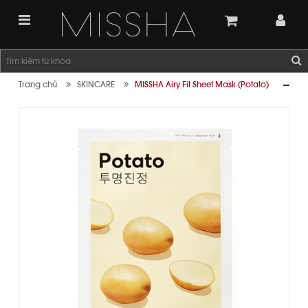
Trang chủ
SKINCARE
MISSHA Airy Fit Sheet Mask (Potato)