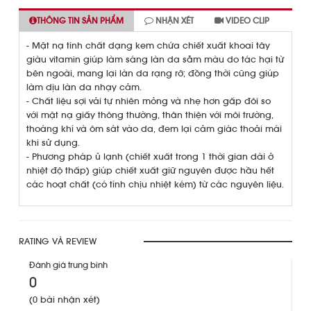
THÔNG TIN SẢN PHẨM
NHẬN XÉT
VIDEO CLIP
- Mặt nạ tinh chất dạng kem chứa chiết xuất khoai tây
giàu vitamin giúp làm sáng làn da sẫm màu do tác hại từ
bên ngoài, mang lại làn da rạng rỡ; đồng thời cũng giúp
làm dịu làn da nhạy cảm.
- Chất liệu sợi vải tự nhiên mỏng và nhẹ hơn gấp đôi so
với mặt nạ giấy thông thường, thân thiện với môi trường,
thoáng khí và ôm sát vào da, đem lại cảm giác thoải mái
khi sử dụng.
- Phương pháp ủ lạnh (chiết xuất trong 1 thời gian dài ở
nhiệt độ thấp) giúp chiết xuất giữ nguyên được hầu hết
các hoạt chất (có tính chịu nhiệt kém) từ các nguyên liệu.
RATING VÀ REVIEW
Đánh giá trung bình
0
(0 bài nhận xét)