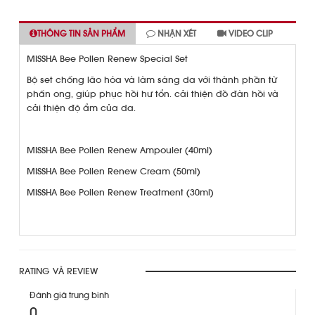
THÔNG TIN SẢN PHẨM
NHẬN XÉT
VIDEO CLIP
MISSHA Bee Pollen Renew Special Set
Bộ set chống lão hóa và làm sáng da với thành phần từ
phấn ong, giúp phục hồi hư tổn. cải thiện đồ đàn hồi và
cải thiện độ ẩm của da.
MISSHA Bee Pollen Renew Ampouler (40ml)
MISSHA Bee Pollen Renew Cream (50ml)
MISSHA Bee Pollen Renew Treatment (30ml)
RATING VÀ REVIEW
Đánh giá trung bình
0