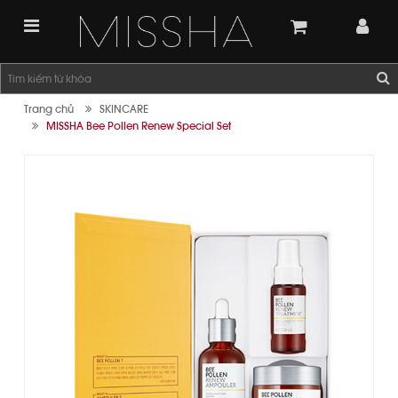
Trang chủ
SKINCARE
MISSHA Bee Pollen Renew Special Set