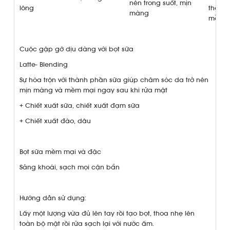
nên trong suốt, mịn
lông
thêm đ
màng
mềm 
Cuộc gặp gỡ dịu dàng với bọt sữa
Latte- Blending
Sự hòa trộn với thành phần sữa giúp chăm sóc da trở nên
mịn màng và mềm mại ngay sau khi rửa mặt
+ Chiết xuất sữa, chiết xuất đạm sữa
+ Chiết xuất đào, dâu
Bọt sữa mềm mại và đặc
Sảng khoái, sạch mọi cặn bẩn
Hướng dẫn sử dụng:
Lấy một lượng vừa đủ lên tay rồi tạo bọt, thoa nhẹ lên
toàn bộ mặt rồi rửa sạch lại với nước ấm.