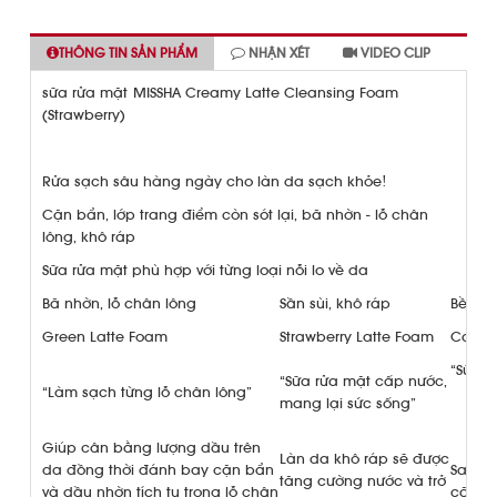
THÔNG TIN SẢN PHẨM
NHẬN XÉT
VIDEO CLIP
sữa rửa mặt MISSHA Creamy Latte Cleansing Foam
(Strawberry)
Rửa sạch sâu hàng ngày cho làn da sạch khỏe!
Cặn bẩn, lớp trang điểm còn sót lại, bã nhờn - lỗ chân
lông, khô ráp
Sữa rửa mặt phù hợp với từng loại nỗi lo về da
Bã nhờn, lỗ chân lông
Sần sùi, khô ráp
Bề mặt
Green Latte Foam
Strawberry Latte Foam
Cacao
“Sữa 
“Sữa rửa mặt cấp nước,
“Làm sạch từng lỗ chân lông”
mang lại sức sống”
Giúp cân bằng lượng dầu trên
Làn da khô ráp sẽ được
da đồng thời đánh bay cặn bẩn
Sau kh
tăng cường nước và trở
và dầu nhờn tích tụ trong lỗ chân
căng r