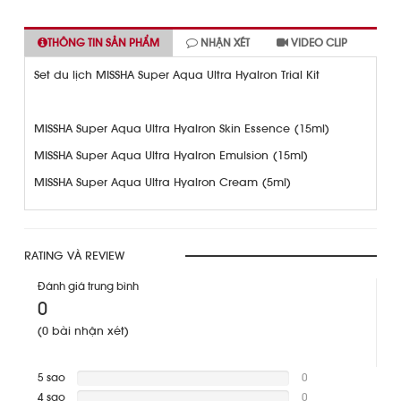
THÔNG TIN SẢN PHẨM
NHẬN XÉT
VIDEO CLIP
Set du lịch MISSHA Super Aqua Ultra Hyalron Trial Kit
MISSHA Super Aqua Ultra Hyalron Skin Essence ̣(15ml)
MISSHA Super Aqua Ultra Hyalron Emulsion (15ml)
MISSHA Super Aqua Ultra Hyalron Cream (5ml)
RATING VÀ REVIEW
Đánh giá trung bình
0
(0 bài nhận xét)
5 sao
0
4 sao
Warning
:
0