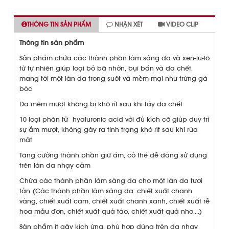
THÔNG TIN SẢN PHẨM
NHẬN XÉT
VIDEO CLIP
Thông tin sản phẩm
Sản phẩm chứa các thành phần làm sáng da và xen-lu-lô
từ tự nhiên giúp loại bỏ bã nhờn, bụi bẩn và da chết,
mang tới một làn da trong suốt và mềm mại như trứng gà
bóc
Da mềm mượt không bị khô rít sau khi tẩy da chết
10 loại phân tử hyaluronic acid với đủ kích cỡ giúp duy trì
sự ẩm mượt, không gây ra tình trạng khô rít sau khi rửa
mặt
Tăng cường thành phần giữ ẩm, có thể dễ dàng sử dụng
trên làn da nhạy cảm
Chứa các thành phần làm sáng da cho một làn da tươi
tắn (Các thành phần làm sáng da: chiết xuất chanh
vàng, chiết xuất cam, chiết xuất chanh xanh, chiết xuất rễ
hoa mẫu đơn, chiết xuất quả táo, chiết xuất quả nho,…)
Sản phẩm ít gây kích ứng, phù hợp dùng trên da nhạy