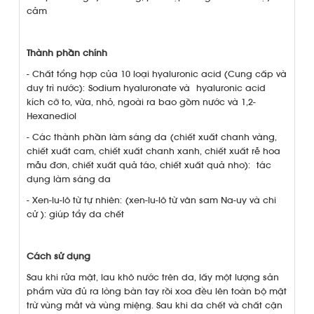
cảm
Thành phần chính
- Chất tổng hợp của 10 loại hyaluronic acid (Cung cấp và
duy trì nước): Sodium hyaluronate và hyaluronic acid
kích cỡ to, vừa, nhỏ, ngoài ra bao gồm nước và 1,2-
Hexanediol
- Các thành phần làm sáng da (chiết xuất chanh vàng,
chiết xuất cam, chiết xuất chanh xanh, chiết xuất rễ hoa
mẫu đơn, chiết xuất quả táo, chiết xuất quả nho): tác
dụng làm sáng da
- Xen-lu-lô từ tự nhiên: (xen-lu-lô từ vân sam Na-uy và chi
cử ): giúp tẩy da chết
Cách sử dụng
Sau khi rửa mặt, lau khô nước trên da, lấy một lượng sản
phẩm vừa đủ ra lòng bàn tay rồi xoa đều lên toàn bộ mặt
trừ vùng mắt và vùng miệng. Sau khi da chết và chất cặn