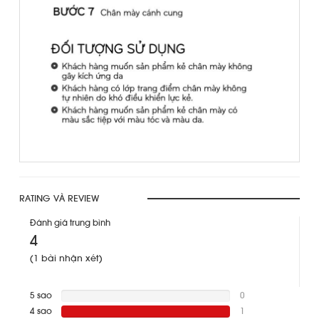
RATING VÀ REVIEW
Đánh giá trung bình
4
(1 bài nhận xét)
5 sao
0
0%
4 sao
Complete
1
100%