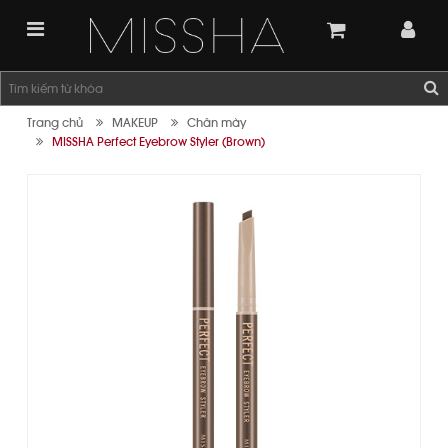
Trang chủ
MAKEUP
Chân mày
MISSHA Perfect Eyebrow Styler (Brown)