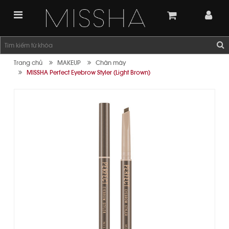
Trang chủ
MAKEUP
Chân mày
MISSHA Perfect Eyebrow Styler (Light Brown)