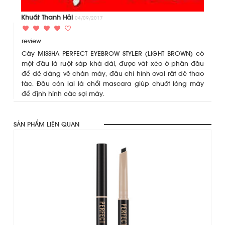
Khuất Thanh Hải
04/09/2017
review
Cây MISSHA PERFECT EYEBROW STYLER (LIGHT BROWN) có
một đầu là ruột sáp khá dài, được vát xéo ở phần đầu
để dễ dàng vẽ chân mày, đầu chì hình oval rất dễ thao
tác. Đầu còn lại là chổi mascara giúp chuốt lông mày
để định hình các sợi mày.
SẢN PHẨM LIÊN QUAN