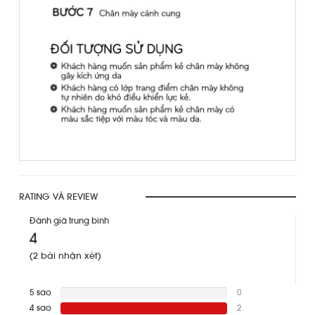
RATING VÀ REVIEW
Đánh giá trung bình
4
(2 bài nhận xét)
5 sao
0
0%
4 sao
Complete
2
100%